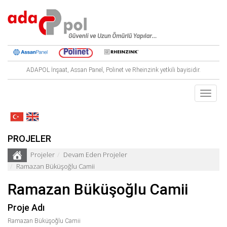
ADAPOL İnşaat, Assan Panel, Polinet ve Rheinzink yetkili bayisidir.
Toggle
navigat
PROJELER
Projeler
Devam Eden Projeler
Ramazan Büküşoğlu Camii
Ramazan Büküşoğlu Camii
Proje Adı
Ramazan Büküşoğlu Camii