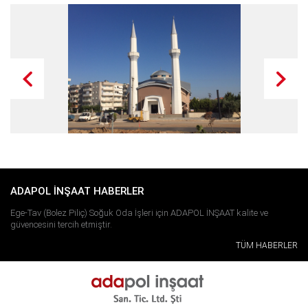
ADAPOL İNŞAAT HABERLER
Ege-Tav (Bolez Piliç) Soğuk Oda İşleri için ADAPOL İNŞAAT kalite ve
güvencesini tercih etmiştir.
TÜM HABERLER