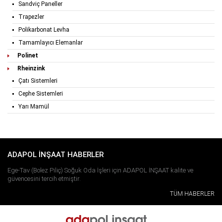
Sandviç Paneller
Trapezler
Polikarbonat Levha
Tamamlayıcı Elemanlar
Polinet
Rheinzink
Çatı Sistemleri
Cephe Sistemleri
Yarı Mamül
ADAPOL İNŞAAT HABERLER
Ege-Tav (Bolez Piliç) Soğuk Oda İşleri için ADAPOL İNŞAAT kalite ve
güvencesini tercih etmiştir.
TÜM HABERLER